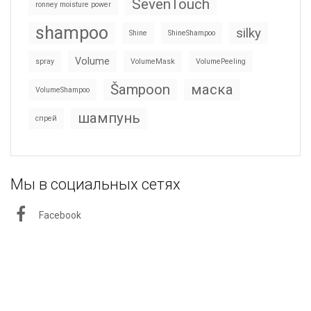
SevenTouch
ronney moisture power
shampoo
silky
Shine
ShineShampoo
Volume
spray
VolumeMask
VolumePeeling
Šampoon
маска
VolumeShampoo
шампунь
спрей
Мы в социальных сетях
Facebook