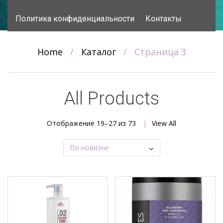
content
Политика конфиденциальности
Контакты
Home
/
Каталог
/
Страница 3
All Products
Сортировка:
Отображение 19–27 из 73
View All
самые
недавние