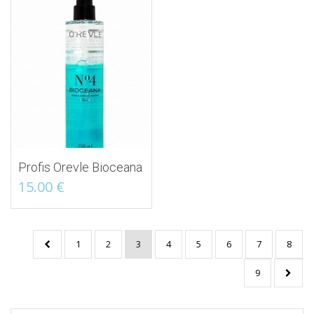
Profis Orevle Bioceana
15.00
€
1
2
3
4
5
6
7
8
9