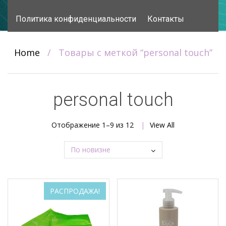
content
Политика конфиденциальности
Контакты
Home
/
Товары с меткой “personal touch”
personal touch
Сортировка:
Отображение 1–9 из 12
View All
самые
недавние
РАСПРОДАЖА!