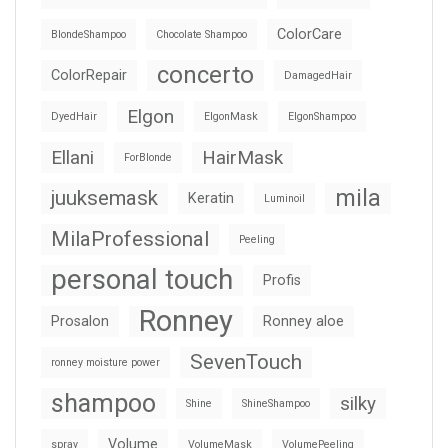
ColorCare
BlondeShampoo
Chocolate Shampoo
concerto
ColorRepair
DamagedHair
Elgon
DyedHair
ElgonMask
ElgonShampoo
Ellani
HairMask
ForBlonde
mila
juuksemask
Keratin
Luminoil
MilaProfessional
Peeling
personal touch
Profis
Ronney
Prosalon
Ronney aloe
SevenTouch
ronney moisture power
shampoo
silky
Shine
ShineShampoo
Volume
spray
VolumeMask
VolumePeeling