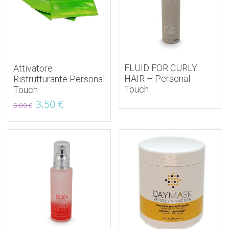
FLUID FOR CURLY
Attivatore
HAIR – Personal
Ristrutturante Personal
Touch
Touch
Первоначальная
Текущая
3.50
€
5.00
€
цена
цена:
составляла
3.50 €.
5.00 €.