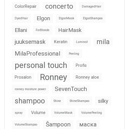
concerto
ColorRepair
DamagedHair
Elgon
DyedHair
ElgonMask
ElgonShampoo
Ellani
HairMask
ForBlonde
mila
juuksemask
Keratin
Luminoil
MilaProfessional
Peeling
personal touch
Profis
Ronney
Prosalon
Ronney aloe
SevenTouch
ronney moisture power
shampoo
silky
Shine
ShineShampoo
Volume
spray
VolumeMask
VolumePeeling
Šampoon
маска
VolumeShampoo