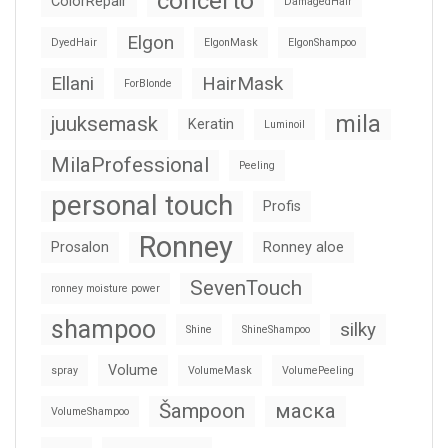
concerto
ColorRepair
DamagedHair
Elgon
DyedHair
ElgonMask
ElgonShampoo
Ellani
HairMask
ForBlonde
mila
juuksemask
Keratin
Luminoil
MilaProfessional
Peeling
personal touch
Profis
Ronney
Prosalon
Ronney aloe
SevenTouch
ronney moisture power
shampoo
silky
Shine
ShineShampoo
Volume
spray
VolumeMask
VolumePeeling
Šampoon
маска
VolumeShampoo