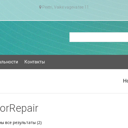
Peetri, Vaike vageva tee 11
альности
Контакты
H
orRepair
Сортировка:
ы все результаты (2)