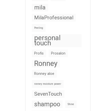
mila
MilaProfessional
Peeling
personal
touch
Profis
Prosalon
Ronney
Ronney aloe
ronney moisture power
SevenTouch
shampoo
Shine