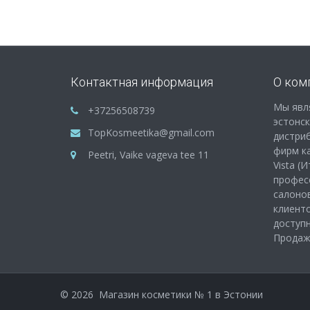
Контактная информация
О ком
Мы явл
+37256508739
эстонс
TopKosmeetika@gmail.com
дистри
фирм как
Peetri, Vaike vageva tee 11
Vista (
профес
салонов
клиенто
доступ
Продажа
©
2026
Магазин косметики № 1 в Эстонии