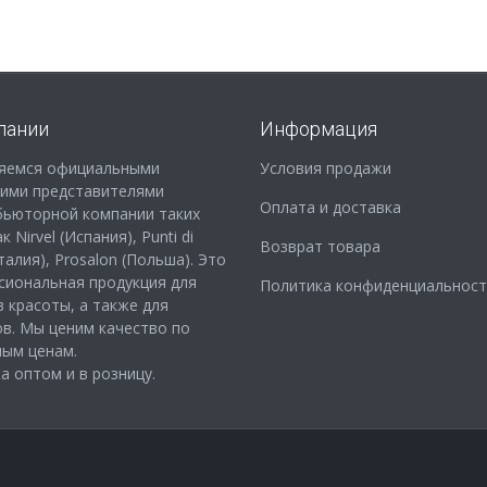
пании
Информация
яемся официальными
Условия продажи
кими представителями
Оплата и доставка
бьюторной компании таких
 Nirvel (Испания), Punti di
Возврат товара
Италия), Prosalon (Польша). Это
сиональная продукция для
Политика конфиденциальност
 красоты, а также для
в. Мы ценим качество по
ным ценам.
 оптом и в розницу.