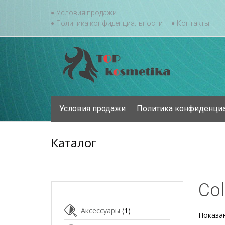
Skip
Условия продажи
to
Политика конфиденциальности
Контакты
content
Skip
Условия продажи
Политика конфиденци
to
content
Каталог
Col
Аксессуары
(1)
Показан