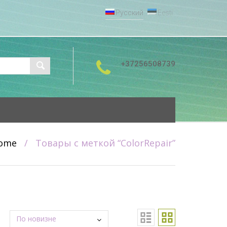
Русский
Eesti
+37256508739
ome
/
Товары с меткой “ColorRepair”