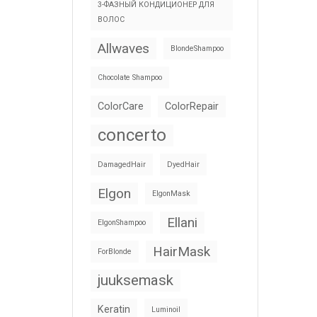
3-ФАЗНЫЙ КОНДИЦИОНЕР ДЛЯ
ВОЛОС
Allwaves
BlondeShampoo
Chocolate Shampoo
ColorCare
ColorRepair
concerto
DamagedHair
DyedHair
Elgon
ElgonMask
Ellani
ElgonShampoo
HairMask
ForBlonde
juuksemask
Keratin
Luminoil