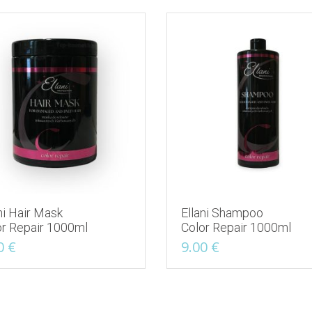
самые
недавние
ni Hair Mask
Ellani Shampoo
or Repair 1000ml
Color Repair 1000ml
0
€
9.00
€