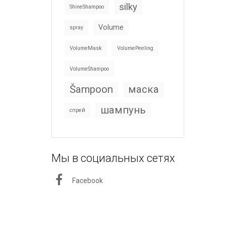
silky
ShineShampoo
Volume
spray
VolumeMask
VolumePeeling
VolumeShampoo
Šampoon
маска
шампунь
спрей
Мы в социальных сетях
Facebook