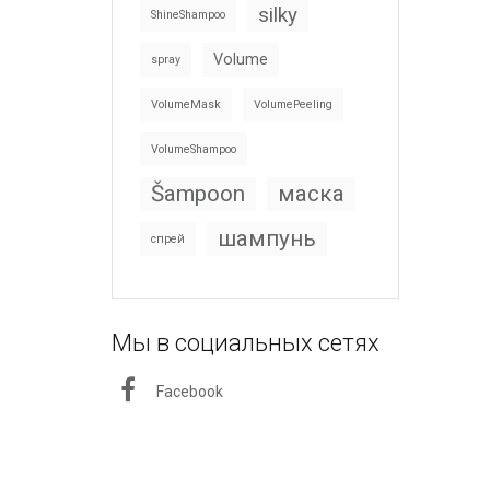
silky
ShineShampoo
Volume
spray
VolumeMask
VolumePeeling
VolumeShampoo
Šampoon
маска
шампунь
спрей
Мы в социальных сетях
Facebook