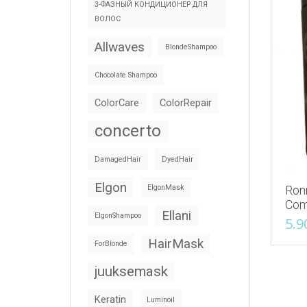
3-ФАЗНЫЙ КОНДИЦИОНЕР ДЛЯ
ВОЛОС
Allwaves
BlondeShampoo
Chocolate Shampoo
ColorCare
ColorRepair
concerto
DamagedHair
DyedHair
Elgon
ElgonMask
Ronn
Com
Ellani
ElgonShampoo
5.9
HairMask
ForBlonde
juuksemask
Keratin
Luminoil