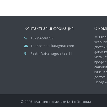
Контактная информация
О ком
Мы явл
+37256508739
эстонс
TopKosmeetika@gmail.com
дистри
фирм как
Peetri, Vaike vageva tee 11
Vista (
профес
салонов
клиенто
доступ
Продажа
©
2026
Магазин косметики № 1 в Эстонии