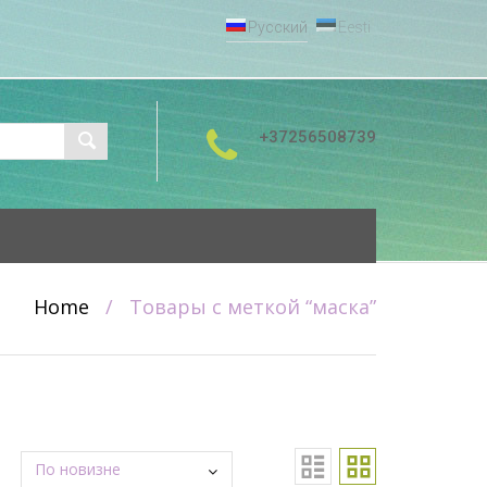
Русский
Eesti
+37256508739
Home
/
Товары с меткой “маска”