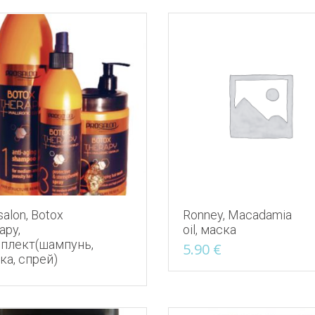
самые
недавние
salon, Botox
Ronney, Macadamia
apy,
oil, маска
плект(шампунь,
5.90
€
ка, спрей)