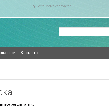
Peetri, Vaike vageva tee 11
альности
Контакты
ска
Сортировка:
ы все результаты (5)