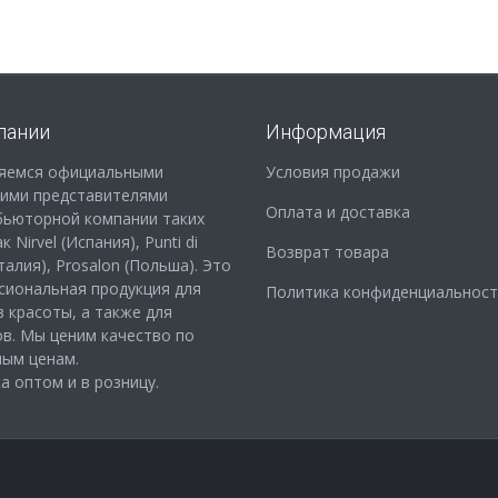
пании
Информация
яемся официальными
Условия продажи
кими представителями
Оплата и доставка
бьюторной компании таких
 Nirvel (Испания), Punti di
Возврат товара
Италия), Prosalon (Польша). Это
сиональная продукция для
Политика конфиденциальност
 красоты, а также для
в. Мы ценим качество по
ным ценам.
 оптом и в розницу.