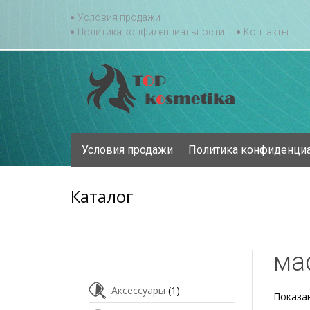
Skip
Условия продажи
to
Политика конфиденциальности
Контакты
content
Skip
Условия продажи
Политика конфиденци
to
content
Каталог
ма
Аксессуары
(1)
Показан