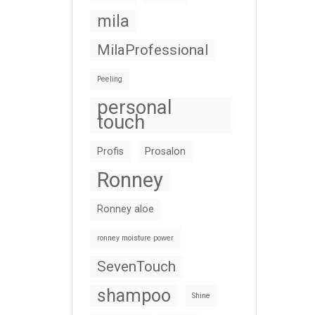
mila
MilaProfessional
Peeling
personal
touch
Profis
Prosalon
Ronney
Ronney aloe
ronney moisture power
SevenTouch
shampoo
Shine