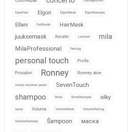
concerto
ColorRepair
DamagedHair
Elgon
DyedHair
ElgonMask
ElgonShampoo
Ellani
HairMask
ForBlonde
mila
juuksemask
Keratin
Luminoil
MilaProfessional
Peeling
personal touch
Profis
Ronney
Prosalon
Ronney aloe
SevenTouch
ronney moisture power
shampoo
silky
Shine
ShineShampoo
Volume
spray
VolumeMask
VolumePeeling
Šampoon
маска
VolumeShampoo