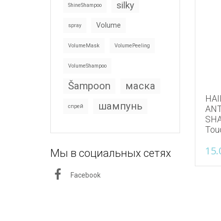
silky
ShineShampoo
Volume
spray
VolumeMask
VolumePeeling
VolumeShampoo
Šampoon
маска
HAI
шампунь
спрей
ANT
SHA
Tou
15.
Мы в социальных сетях
Facebook