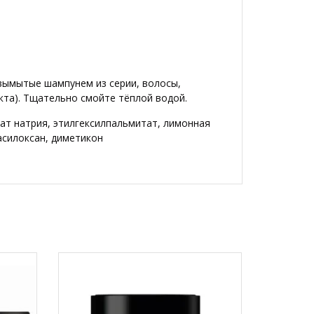
 вымытые шампунем из серии, волосы,
та). Тщательно смойте тёплой водой.
нат натрия, этилгексилпальмитат, лимонная
асилоксан, диметикон