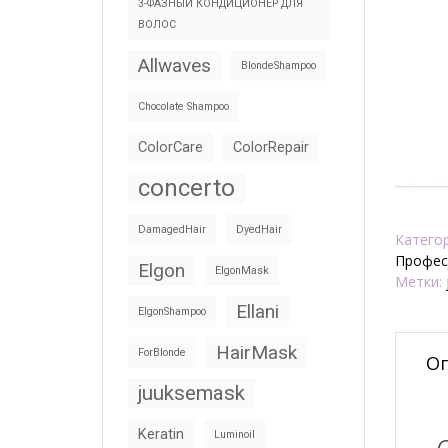
3-ФАЗНЫЙ КОНДИЦИОНЕР ДЛЯ
ВОЛОС
Allwaves
BlondeShampoo
Chocolate Shampoo
ColorCare
ColorRepair
concerto
DamagedHair
DyedHair
Катего
Профес
Elgon
ElgonMask
Метки:
Ellani
ElgonShampoo
HairMask
ForBlonde
О
juuksemask
Keratin
Luminoil