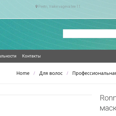
Peetri, Vaike vageva tee 11
альности
Контакты
Home
/
Для волос
/
Профессиональна
Ronn
мас