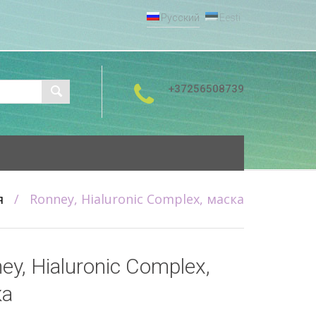
Русский
Eesti
+37256508739
я
/
Ronney, Hialuronic Complex, маска
ey, Hialuronic Complex,
ка