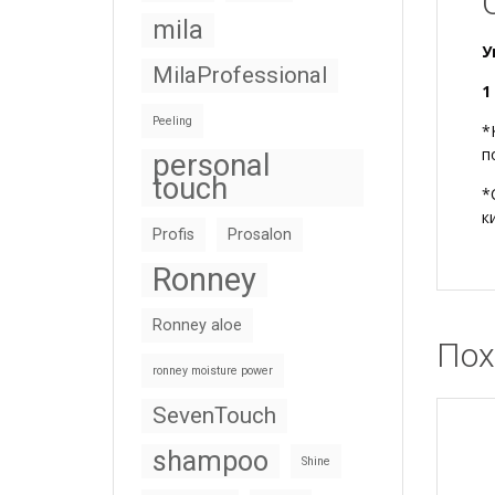
mila
У
MilaProfessional
1
Peeling
*
п
personal
touch
*
к
Profis
Prosalon
Ronney
Ronney aloe
Пох
ronney moisture power
SevenTouch
shampoo
Shine