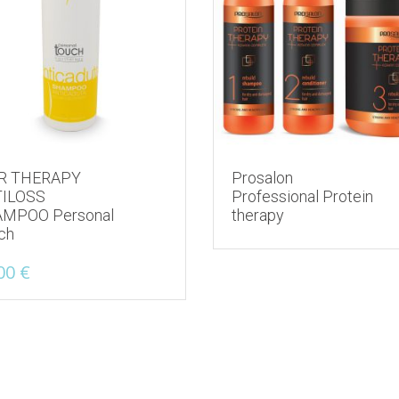
R THERAPY
Prosalon
ILOSS
Professional Protein
MPOO Personal
therapy
ch
00
€