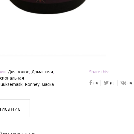
рии:
Для волос
,
Домашняя
,
Share this:
сиональная
(0)
(0)
(0)
juuksemask
,
Ronney
,
маска
писание