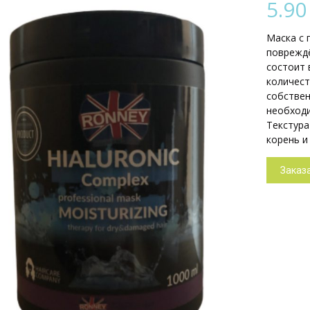
5.9
Маска с 
поврежд
состоит 
количест
собствен
необходи
Текстура
корень и
Заказ