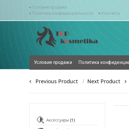
Skip
Условия продажи
to
Политика конфиденциальности
Контакты
content
Skip
Условия продажи
Политика конфиденци
to
content
Post
Previous Product
Next Product
navigation
Аксессуары
(1)