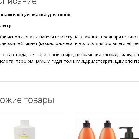
Описание
влажняющая маска для волос.
 литр.
Как использовать: нанесите маску на влажные, предварительно
одержите 5 минут (можно расчесать волосы для большего эффек
Состав:
вода, цетеариловый спирт, цетримония хлорид, гиалуро
ислота, парфюм, DMDM ​​гидантоин, глицерилстеарат, циклопент
ожие товары