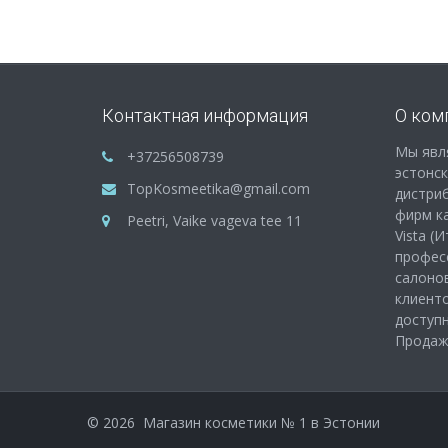
Контактная информация
О ком
Мы явл
+37256508739
эстонс
TopKosmeetika@gmail.com
дистри
фирм как
Peetri, Vaike vageva tee 11
Vista (
профес
салонов
клиенто
доступ
Продажа
©
2026
Магазин косметики № 1 в Эстонии