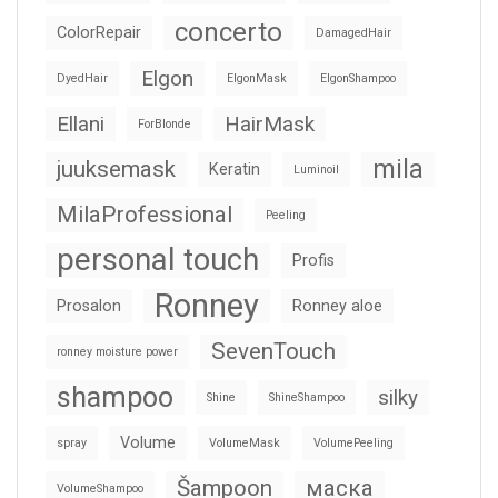
concerto
ColorRepair
DamagedHair
Elgon
DyedHair
ElgonMask
ElgonShampoo
Ellani
HairMask
ForBlonde
mila
juuksemask
Keratin
Luminoil
MilaProfessional
Peeling
personal touch
Profis
Ronney
Prosalon
Ronney aloe
SevenTouch
ronney moisture power
shampoo
silky
Shine
ShineShampoo
Volume
spray
VolumeMask
VolumePeeling
Šampoon
маска
VolumeShampoo