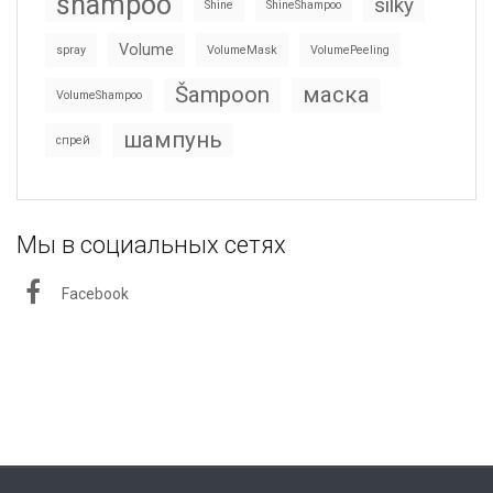
shampoo
silky
Shine
ShineShampoo
Volume
spray
VolumeMask
VolumePeeling
Šampoon
маска
VolumeShampoo
шампунь
спрей
Мы в социальных сетях
Facebook