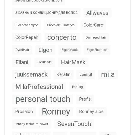
3-FAASILINE JUUKSEKONDJON
Allwaves
3-ФАЗНЫЙ КОНДИЦИОНЕР ДЛЯ ВОЛОС
ColorCare
BlondeShampoo
Chocolate Shampoo
concerto
ColorRepair
DamagedHair
Elgon
DyedHair
ElgonMask
ElgonShampoo
Ellani
HairMask
ForBlonde
mila
juuksemask
Keratin
Luminoil
MilaProfessional
Peeling
personal touch
Profis
Ronney
Prosalon
Ronney aloe
SevenTouch
ronney moisture power