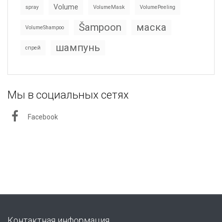
Volume
spray
VolumeMask
VolumePeeling
Šampoon
маска
VolumeShampoo
шампунь
спрей
Мы в социальных сетях
Facebook
Контактная информация