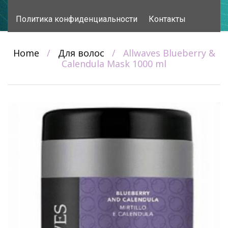
content
Политика конфиденциальности
Контакты
Home
/
Для волос
/
Allwaves Blueberry &
Calendula Mask 1000 ml