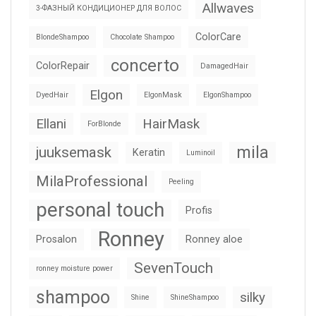
Allwaves
3-ФАЗНЫЙ КОНДИЦИОНЕР ДЛЯ ВОЛОС
ColorCare
BlondeShampoo
Chocolate Shampoo
concerto
ColorRepair
DamagedHair
Elgon
DyedHair
ElgonMask
ElgonShampoo
Ellani
HairMask
ForBlonde
mila
juuksemask
Keratin
Luminoil
MilaProfessional
Peeling
personal touch
Profis
Ronney
Prosalon
Ronney aloe
SevenTouch
ronney moisture power
shampoo
silky
Shine
ShineShampoo