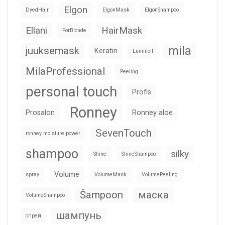
Elgon
DyedHair
ElgonMask
ElgonShampoo
Ellani
HairMask
ForBlonde
mila
juuksemask
Keratin
Luminoil
MilaProfessional
Peeling
personal touch
Profis
Ronney
Prosalon
Ronney aloe
SevenTouch
ronney moisture power
shampoo
silky
Shine
ShineShampoo
Volume
spray
VolumeMask
VolumePeeling
Šampoon
маска
VolumeShampoo
шампунь
спрей