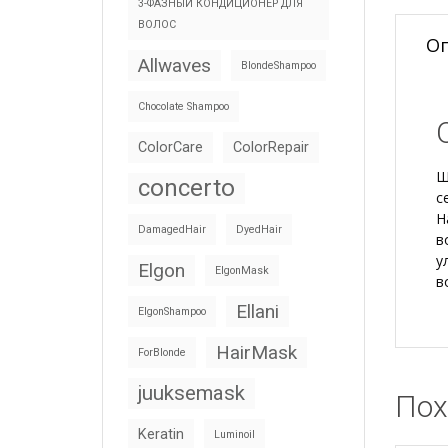
3-ФАЗНЫЙ КОНДИЦИОНЕР ДЛЯ
ВОЛОС
О
Allwaves
BlondeShampoo
Chocolate Shampoo
ColorCare
ColorRepair
Ш
concerto
с
Н
DamagedHair
DyedHair
в
у
Elgon
ElgonMask
в
Ellani
ElgonShampoo
HairMask
ForBlonde
juuksemask
Пох
Keratin
Luminoil