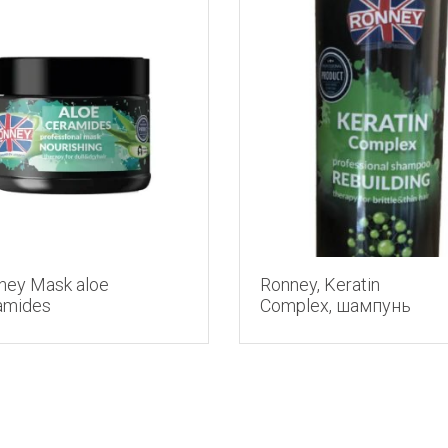
ney Mask aloe
Ronney, Keratin
amides
Complex, шампунь