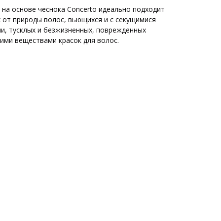
на основе чеснока Concerto идеально подходит
х от природы волос, вьющихся и с секущимися
и, тусклых и безжизненных, поврежденных
ими веществами красок для волос.
азать