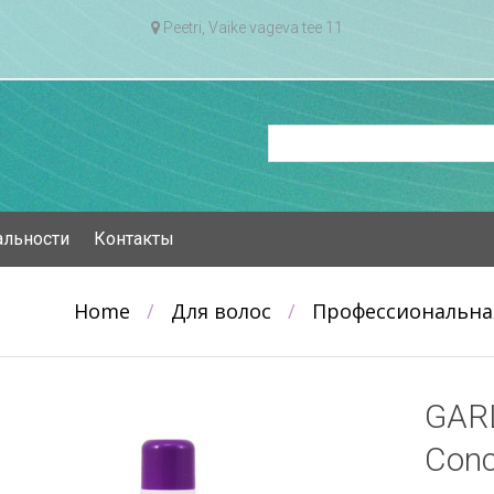
Peetri, Vaike vageva tee 11
альности
Контакты
Home
/
Для волос
/
Профессиональна
GAR
Conc