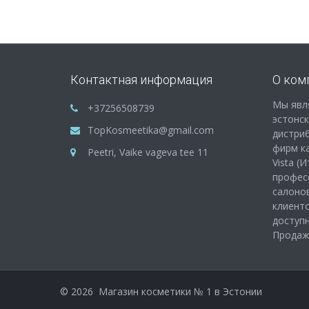
Контактная информация
О ком
Мы явл
+37256508739
эстонс
TopKosmeetika@gmail.com
дистри
фирм как
Peetri, Vaike vageva tee 11
Vista (
профес
салонов
клиенто
доступ
Продажа
©
2026
Магазин косметики № 1 в Эстонии