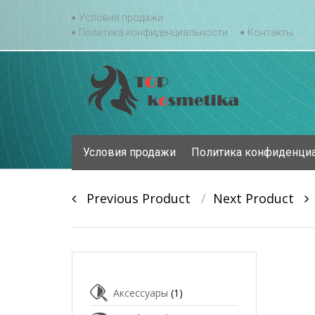
Skip
Условия продажи
to
Политика конфиденциальности
Контакты
content
Skip
Условия продажи
Политика конфиденци
to
content
Post
Previous Product
Next Product
navigation
Аксессуары
(1)