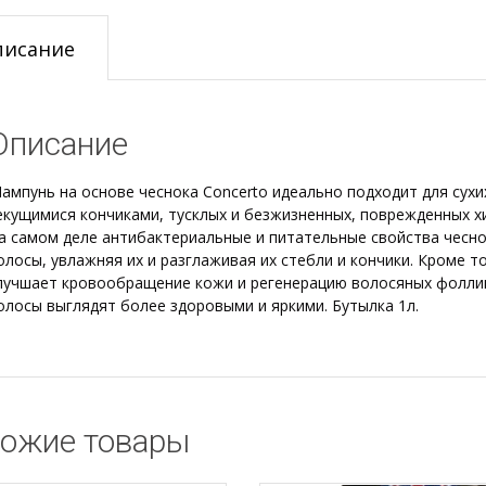
писание
Описание
ампунь на основе чеснока Concerto идеально подходит для сухи
екущимися кончиками, тусклых и безжизненных, поврежденных х
а самом деле антибактериальные и питательные свойства чесн
олосы, увлажняя их и разглаживая их стебли и кончики.
Кроме то
лучшает кровообращение кожи и регенерацию волосяных фолли
олосы выглядят более здоровыми и яркими. Бутылка 1л.
ожие товары