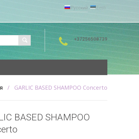
Русский
Eesti
+37256508739
я
/
GARLIC BASED SHAMPOO Concerto
LIC BASED SHAMPOO
erto