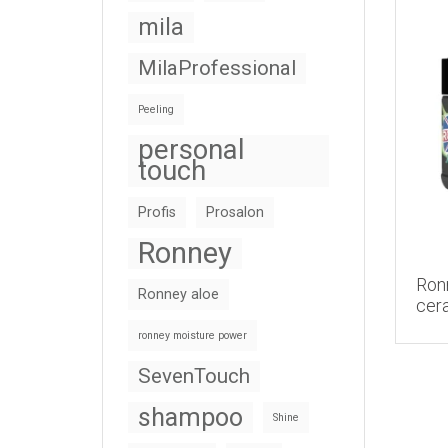
mila
MilaProfessional
Peeling
personal
touch
Profis
Prosalon
Ronney
Ron
Ronney aloe
cer
ronney moisture power
SevenTouch
shampoo
Shine