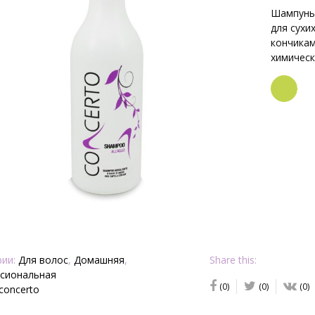
Шампунь 
для сухи
кончикам
химическ
Зак
рии:
Для волос
,
Домашняя
,
Share this:
сиональная
(0)
(0)
(0)
concerto