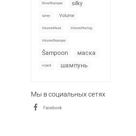
silky
ShineShampoo
Volume
spray
VolumeMask
VolumePeeling
VolumeShampoo
Šampoon
маска
шампунь
спрей
Мы в социальных сетях
Facebook