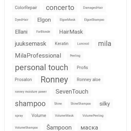
concerto
ColorRepair
DamagedHair
Elgon
DyedHair
ElgonMask
ElgonShampoo
Ellani
HairMask
ForBlonde
mila
juuksemask
Keratin
Luminoil
MilaProfessional
Peeling
personal touch
Profis
Ronney
Prosalon
Ronney aloe
SevenTouch
ronney moisture power
shampoo
silky
Shine
ShineShampoo
Volume
spray
VolumeMask
VolumePeeling
Šampoon
маска
VolumeShampoo