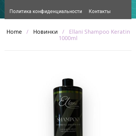
content
Политика конфиденциальности
Контакты
Home
/
Новинки
/
Ellani Shampoo Keratin
1000ml