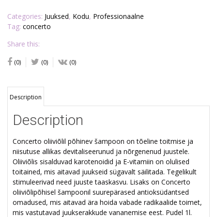
Categories:
Juuksed
,
Kodu
,
Professionaalne
Tag:
concerto
Share this:
(0)
(0)
(0)
Description
Description
Concerto oliiviõlil põhinev šampoon on tõeline toitmise ja
niisutuse allikas devitaliseerunud ja nõrgenenud juustele.
Oliiviõlis sisalduvad karotenoidid ja E-vitamiin on olulised
toitained, mis aitavad juukseid sügavalt säilitada.
Tegelikult
stimuleerivad need juuste taaskasvu.
Lisaks on Concerto
oliiviõlipõhisel šampoonil suurepärased antioksüdantsed
omadused, mis aitavad ära hoida vabade radikaalide toimet,
mis vastutavad juukserakkude vananemise eest. Pudel 1l.