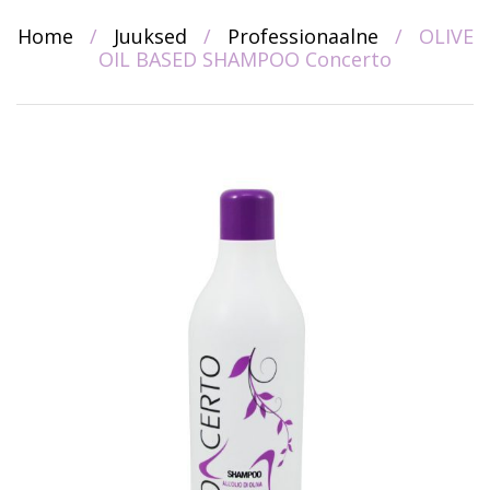
Home
/
Juuksed
/
Professionaalne
/
OLIVE
OIL BASED SHAMPOO Concerto