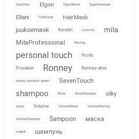
Elgon
DyedHair
ElgonMask
ElgonShampoo
Ellani
HairMask
ForBlonde
mila
juuksemask
Keratin
Luminoil
MilaProfessional
Peeling
personal touch
Profis
Ronney
Prosalon
Ronney aloe
SevenTouch
ronney moisture power
shampoo
silky
Shine
ShineShampoo
Volume
spray
VolumeMask
VolumePeeling
Šampoon
маска
VolumeShampoo
шампунь
спрей