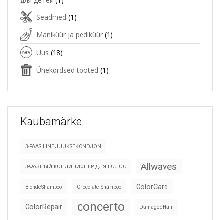
для детей
(1)
Seadmed
(1)
Maniküür ja pediküür
(1)
Uus
(18)
Ühekordsed tooted
(1)
Kaubamärke
3-FAASILINE JUUKSEKONDJON
Allwaves
3-ФАЗНЫЙ КОНДИЦИОНЕР ДЛЯ ВОЛОС
ColorCare
BlondeShampoo
Chocolate Shampoo
concerto
ColorRepair
DamagedHair