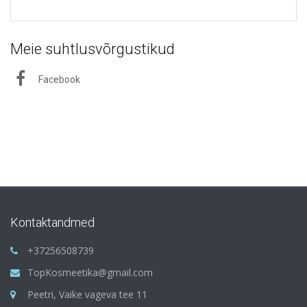
Meie suhtlusvõrgustikud
Facebook
Kontaktandmed
+37256508739
TopKosmeetika@gmail.com
Peetri, Vaike vageva tee 11