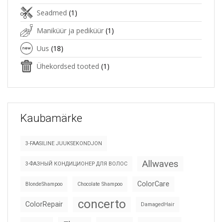
Seadmed
(1)
Maniküür ja pediküür
(1)
Uus
(18)
Ühekordsed tooted
(1)
Kaubamärke
3-FAASILINE JUUKSEKONDJON
Allwaves
3-ФАЗНЫЙ КОНДИЦИОНЕР ДЛЯ ВОЛОС
ColorCare
BlondeShampoo
Chocolate Shampoo
concerto
ColorRepair
DamagedHair