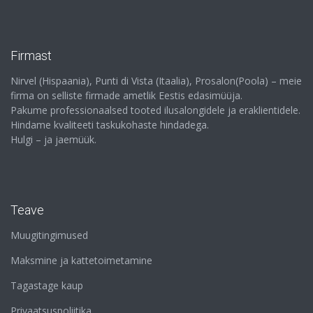
Firmast
Nirvel (Hispaania), Punti di Vista (Itaalia), Prosalon(Poola) – meie
firma on selliste firmade ametlik Eestis edasimüüja.
Pakume professionaalsed tooted ilusalongidele ja eraklientidele.
Hindame kvaliteeti taskukohaste hindadega.
Hulgi – ja jaemüük.
Teave
Muugitingimused
Maksmine ja kattetoimetamine
Tagastage kaup
Privaatsuspoliitika