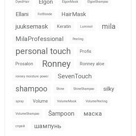
Elgon
DyedHair
ElgonMask
ElgonShampoo
Ellani
HairMask
ForBlonde
mila
juuksemask
Keratin
Luminoil
MilaProfessional
Peeling
personal touch
Profis
Ronney
Prosalon
Ronney aloe
SevenTouch
ronney moisture power
shampoo
silky
Shine
ShineShampoo
Volume
spray
VolumeMask
VolumePeeling
Šampoon
маска
VolumeShampoo
шампунь
спрей