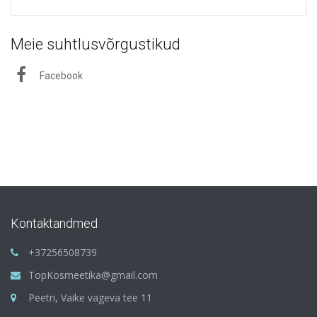
Meie suhtlusvõrgustikud
Facebook
Kontaktandmed
+37256508739
TopKosmeetika@gmail.com
Peetri, Vaike vageva tee 11