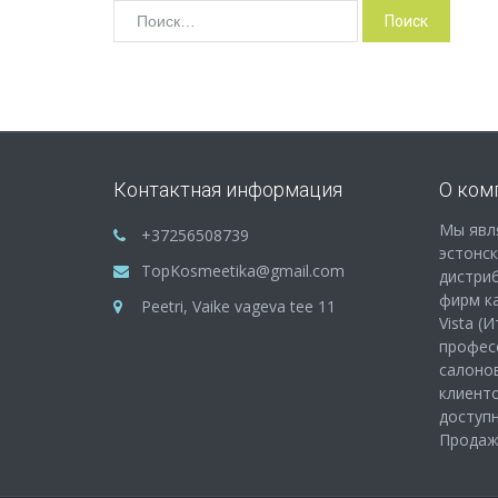
Найти:
Контактная информация
О ком
Мы явл
+37256508739
эстонс
TopKosmeetika@gmail.com
дистри
фирм как
Peetri, Vaike vageva tee 11
Vista (
профес
салонов
клиенто
доступ
Продажа