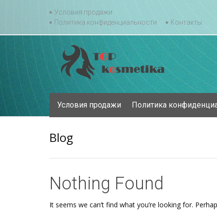
Skip
Условия продажи
to
Политика конфиденциальности
Контакты
content
Skip
Условия продажи
Политика конфиденци
to
content
Blog
Nothing Found
It seems we can’t find what you’re looking for. Perha