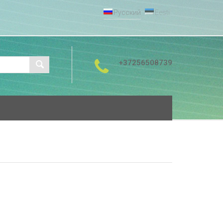
Русский
Eesti
+37256508739