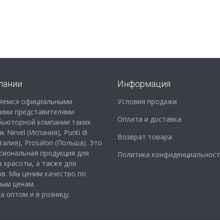
пании
Информация
яемся официальными
Условия продажи
кими представителями
Оплата и доставка
бьюторной компании таких
 Nirvel (Испания), Punti di
Возврат товара
Италия), Prosalon (Польша). Это
сиональная продукция для
Политика конфиденциальност
 красоты, а также для
в. Мы ценим качество по
ным ценам.
 оптом и в розницу.