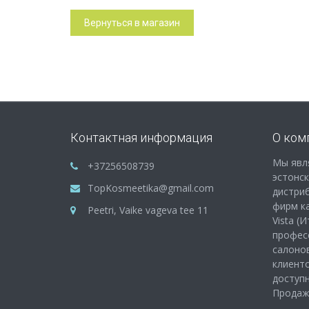
Вернуться в магазин
Контактная информация
О ком
Мы явл
+37256508739
эстонс
TopKosmeetika@gmail.com
дистри
фирм как
Peetri, Vaike vageva tee 11
Vista (
профес
салонов
клиенто
доступ
Продажа