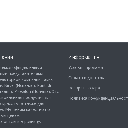
пании
Информация
яемся официальными
Условия продажи
кими представителями
Оплата и доставка
бьюторной компании таких
 Nirvel (Испания), Punti di
Возврат товара
Италия), Prosalon (Польша). Это
сиональная продукция для
Политика конфиденциальност
 красоты, а также для
в. Мы ценим качество по
ным ценам.
 оптом и в розницу.